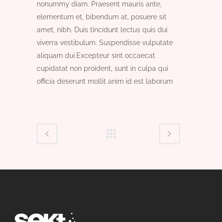
nonummy diam. Praesent mauris ante,
elementum et, bibendum at, posuere sit
amet, nibh. Duis tincidunt lectus quis dui
viverra vestibulum. Suspendisse vulputate
aliquam dui.Excepteur sint occaecat
cupidatat non proident, sunt in culpa qui
officia deserunt mollit anim id est laborum